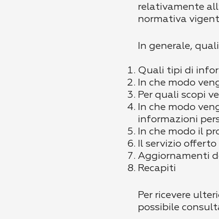
relativamente all’
normativa vigente
In generale, qual
Quali tipi di inf
In che modo veng
Per quali scopi v
In che modo veng
informazioni perso
In che modo il pro
Il servizio offert
Aggiornamenti de
Recapiti
Per ricevere ulte
possibile consul