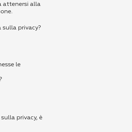
à attenersi alla
ione.
 sulla privacy?
messe le
?
sulla privacy, è