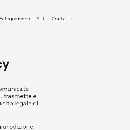
Falegnameria
Stili
Contatti
cy
 comunicate
a, trasmette e
uisito legale di
giurisdizione