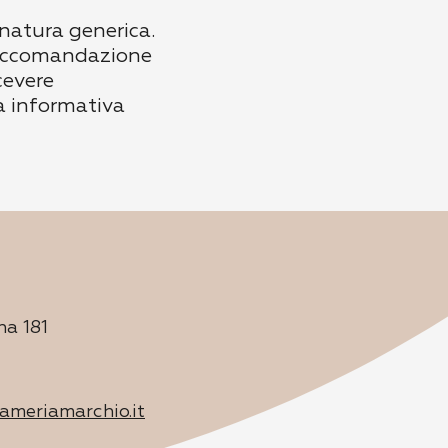
 natura generica.
 raccomandazione
cevere
a informativa
na 181
ameriamarchio.it